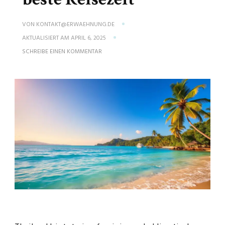
VON
KONTAKT@ERWAEHNUNG.DE
AKTUALISIERT AM
APRIL 6, 2025
ZU
SCHREIBE EINEN KOMMENTAR
THAILAND
WETTER:
REISEWETTER
FÜR
DIE
BESTE
REISEZEIT