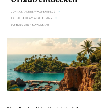
VON
KONTAKT@ERWAEHNUNG.DE
AKTUALISIERT AM
APRIL 15, 2025
ZU
SCHREIBE EINEN KOMMENTAR
REISEZEIT
NAMIBIA:
BESTE
ZEIT
FÜR
IHREN
URLAUB
ENTDECKEN