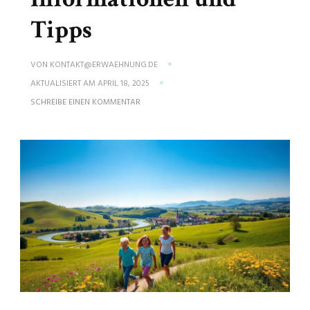
Tipps
VON
KONTAKT@ERWAEHNUNG.DE
AKTUALISIERT AM
APRIL 18, 2025
ZU
SCHREIBE EINEN KOMMENTAR
SOMMERFERIEN
SACHSEN-
ANHALT
2025:
INFORMATIONEN
UND
TIPPS