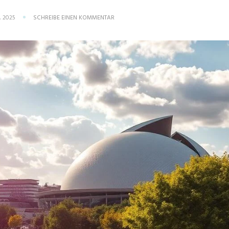
ZU
, 2025
SCHREIBE EINEN KOMMENTAR
SOMMERFERIEN
HAMBURG2025:
DIE
BESTEN
TIPPS
UND
HIGHLIGHTS