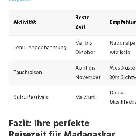
Beste
Aktivität
Empfehlu
Zeit
Mai bis
Nationalpa
Lemurenbeobachtung
Oktober
wie Isalo
April bis
Westküste
Tauchsaison
November
30m Sicht
Donia-
Kulturfestivals
Mai/Juni
Musikfesti
Fazit: Ihre perfekte
Reisezeit für Madagaskar