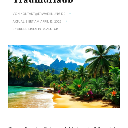
VON
KONTAKT@ERWAEHNUNG.DE
AKTUALISIERT AM
APRIL 15, 2025
ZU
SCHREIBE EINEN KOMMENTAR
KAP
VERDE
REISEZEIT:
DIE
BESTE
ZEIT
FÜR
IHREN
TRAUMURLAUB