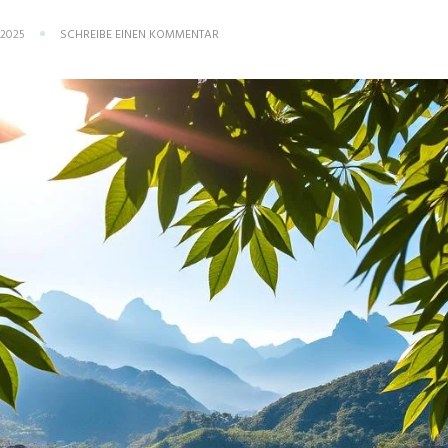
ZU
 2025
SCHREIBE EINEN KOMMENTAR
BESTE
REISEZEIT
VIETNAM:
WANN
SOLLTEN
SIE
FAHREN?