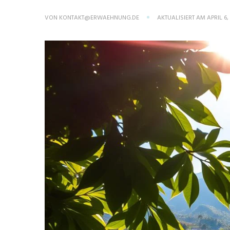
VON
KONTAKT@ERWAEHNUNG.DE
AKTUALISIERT AM
APRIL 6,