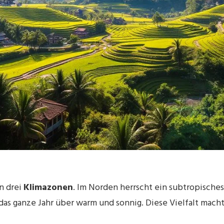
n drei
Klimazonen
. Im Norden herrscht ein subtropische
as ganze Jahr über warm und sonnig. Diese Vielfalt macht 