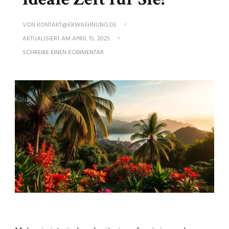
VON
KONTAKT@ERWAEHNUNG.DE
AKTUALISIERT AM
APRIL 15, 2025
ZU
SCHREIBE EINEN KOMMENTAR
BESTE
REISEZEIT
MALAYSIA:
WANN
IST
DIE
IDEALE
ZEIT
FÜR
SIE?