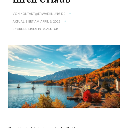
VON
KONTAKT@ERWAEHNUNG.DE
AKTUALISIERT AM
APRIL 6, 2025
ZU
SCHREIBE EINEN KOMMENTAR
OKTOBER
REISEWETTER:
DIE
BESTEN
ZIELE
FÜR
IHREN
URLAUB