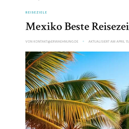
REISEZIELE
Mexiko Beste Reisezeit
VON
KONTAKT@ERWAEHNUNG.DE
AKTUALISIERT AM
APRIL 15