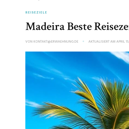
REISEZIELE
Madeira Beste Reiseze
VON
KONTAKT@ERWAEHNUNG.DE
AKTUALISIERT AM
APRIL 15