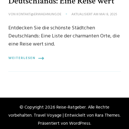
Deutschlands: Eine Reise wert
VON
KONTAKT@ERWAEHNUNG.DE
AKTUALISIERT AM
MAI 8, 2025
Entdecken Sie die schönste Städtchen
Deutschlands: Eine Liste der charmanten Orte, die
eine Reise wert sind.
WEITERLESEN
© Copyright 2026
Reise-Ratgeber
. Alle Rechte
vorbehalten. Travel Voyage | Entwickelt von
Rara Themes
.
Präsentiert von
WordPress
.