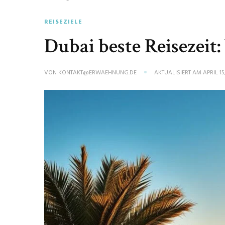
REISEZIELE
Dubai beste Reisezeit:
VON
KONTAKT@ERWAEHNUNG.DE
AKTUALISIERT AM
APRIL 15