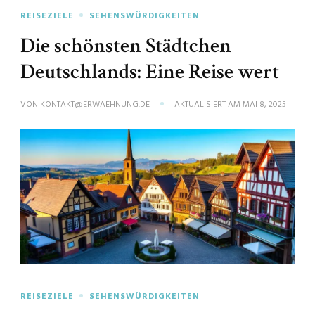
REISEZIELE
SEHENSWÜRDIGKEITEN
Die schönsten Städtchen
Deutschlands: Eine Reise wert
VON
KONTAKT@ERWAEHNUNG.DE
AKTUALISIERT AM
MAI 8, 2025
REISEZIELE
SEHENSWÜRDIGKEITEN