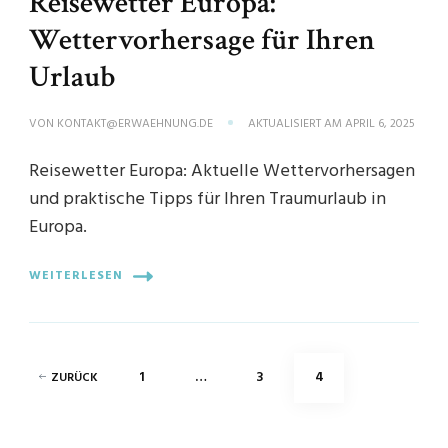
Reisewetter Europa:
Wettervorhersage für Ihren
Urlaub
VON
KONTAKT@ERWAEHNUNG.DE
AKTUALISIERT AM
APRIL 6, 2025
Reisewetter Europa: Aktuelle Wettervorhersagen
und praktische Tipps für Ihren Traumurlaub in
Europa.
WEITERLESEN
Seitennummerierung
SEITE
SEITE
SEITE
1
…
3
4
ZURÜCK
der
Beiträge